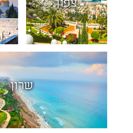
צפון
שרון