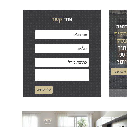
צור
קשר
וצה
הקים
סק
תוך
90
יום?
ץ לפרטים