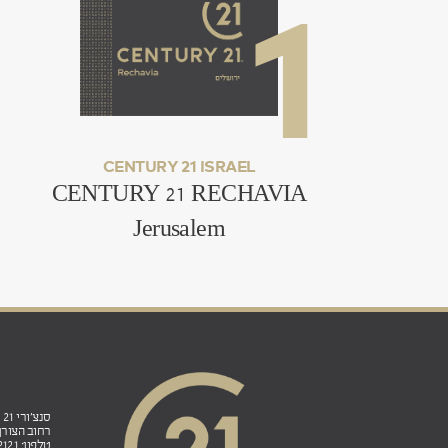
.
CENTURY 21 ISRAEL
CENTURY 21 RECHAVIA
Jerusalem
סנצ'ורי 21 ישראל הנהלה ראשית ובית הספר לנדל"ן:
רחוב הצורן 4ב', אזור תעשייה פולג, ת.ד. 5, נתניה 0
טלפון: 98-822121 (972+) פקס: 77-7912121 (972+)