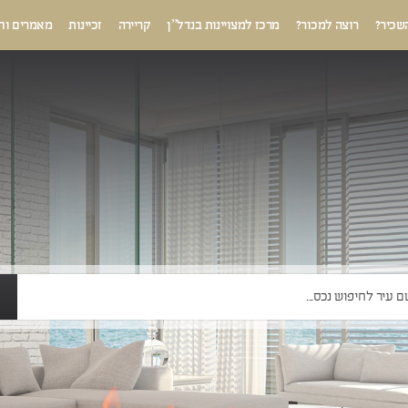
שכיר?
רוצה למכור?
מרכז למצויינות בנדל”ן
קריירה
זכיינות
מאמרים וח