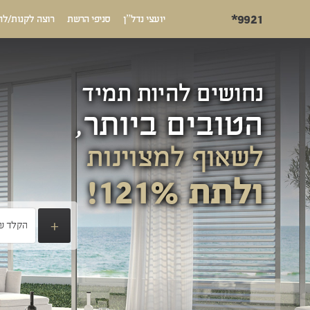
*9921
יועצי נדל”ן
סניפי הרשת
רוצה לקנות/לה
נחושים להיות תמיד
הטובים ביותר,
לשאוף למצוינות
ולתת 121%!
+