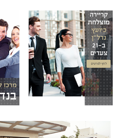
קריירה
מוצלחת
כיועץ
נדל“ן
ב-21
צעדים
לחץ לפרטים
מרכז ל
בנד