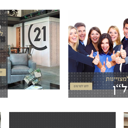
ר
ל
ע
לח
מצויינות
ל“ן
לחץ לפרטים