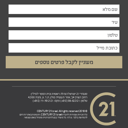
סנצ'ורי 21 ישראל הנהלה ראשית ובית הספר לנדל"ן:
רחוב הצורן 4ב', אזור תעשייה פולג, ת.ד. 5, נתניה 42100
טלפון: 98-822121 (972+) פקס: 77-7912121 (972+)
© 2018 CENTURY 21 Israel. All rights reserved
CENTURY 21 Israel.
כל הזכויות שמורות לחברת
התמונות באתר זה הינם
להמחשה בלבד. ט.ל.ח. כל משרד בבעלות פרטית ומנוהל באופן עצמאי.