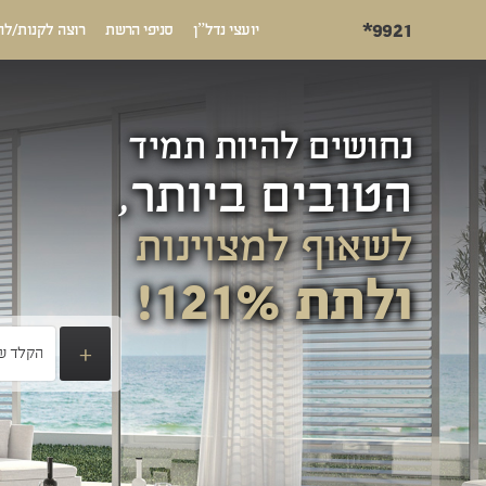
*9921
יועצי נדל”ן
סניפי הרשת
רוצה לקנות/לה
נחושים להיות תמיד
הטובים ביותר,
לשאוף למצוינות
ולתת 121%!
+