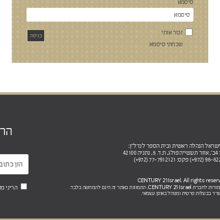
סיסמא
זכור אותי
שכחתי סיסמא
הר
4210
CENTURY 21 Israel.
הריני מ
שמורות לחברת
התמונות באתר זה הינם להמחשה בלבד.
רד בבעלות פרטית ומנוהל באופן עצמאי.