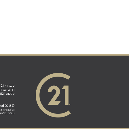
סנצ'ורי 21 ישראל הנהלה ראשית ובית הספר לנדל"ן:
רחוב הצורן 4ב', אזור תעשייה פולג, ת.ד. 5, נתניה 0
טלפון: 98-822121 (972+) פקס: 77-7912121 (972+)
© 2018 CENTURY 21 Israel. All rights reserved
כל הזכויות 
ט.ל.ח. כל מש