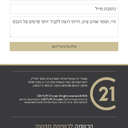
שלח פרטים ליועץ
סנצ'ורי 21 ישראל הנהלה ראשית ובית הספר לנדל"ן:
רחוב הצורן 4ב', אזור תעשייה פולג, ת.ד. 5, נתניה 42100
טלפון: 98-822121 (972+) פקס: 77-7912121 (972+)
© 2018 CENTURY 21 Israel. All rights reserved
CENTURY 21 Israel.
כל הזכויות שמורות לחברת
התמונות באתר זה הינם
להמחשה בלבד. ט.ל.ח. כל משרד בבעלות פרטית ומנוהל באופן עצמאי.
הרשמה
לרשימת תפוצה