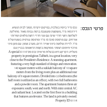
פרטי הנכס:
נכס נדיר ביופיו בטלביה, במיקום יוקרתי, סמוך לבית הנשיא.
דירת 140 מ"ר, משופצת ומעוצבת ברמה גבוהה מאוד. מחולקת
לשלושה וחצי חדרי שינה עם שני חדרי רחצה מלאים ושירותי
אורחים. עם מרפסת סוכה 10 מ"ר ומרפסת עורפית בשטח של 8
מ"ר. לדירה שלושה כיווני אוויר: דרום, מערב וצפון. עם מזגן מיני
מרכזי וחימום רצפתי. ממוקמת בקומה הראשונה בבניין עם
מעלית. הקרקע היא בבעלות פרטית! נכס מס' 61114 A special
property in prestigious Talbieh, in a great location, very
close to the President's Residence. A stunning apartment,
featuring a very high standard of design and renovation.
140 square meters with a sukkah balcony of 10 square
meters from the living room plus an additional rear
balcony of 8 square meters. Divided into 3.5 bedrooms (the
half room is utilized as an office), with two full bathrooms
and a powder room. The apartment features three air
exposures: south, west and north. With mini central AC
and radiant heat. Located on the first floor in a building
that features an elevator. The land is privately owned.
Property ID 61114