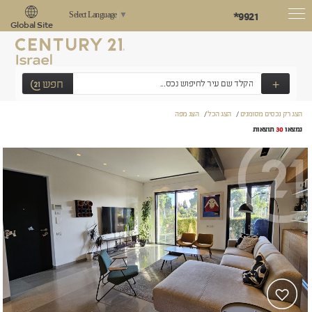
*9921
Select Language
▼
Global Site
+
חפש
הצג רק נכסים מסומנים
/
הצג הכל
/
הצג מפה
נמצאו
30
תוצאות