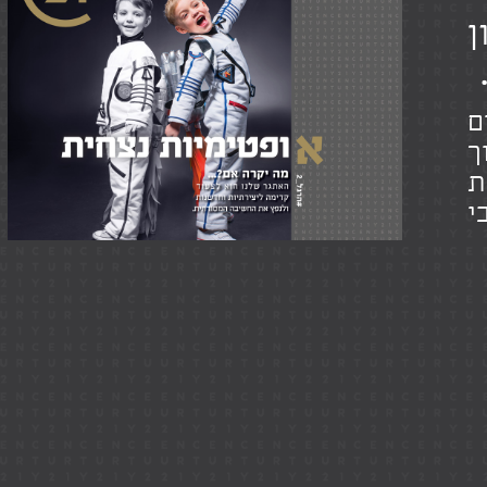
ן
ים
ך
ת
י