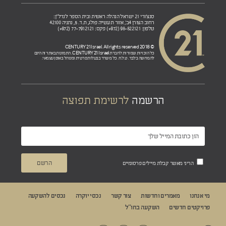
סנצ'ורי 21 ישראל הנהלה ראשית ובית הספר לנדל"ן:
רחוב הצורן 4ב', אזור תעשייה פולג, ת.ד. 5, נתניה 42100
טלפון: 98-822121 (972+) פקס: 77-7912121 (972+)
© 2018 CENTURY 21 Israel. All rights reserved
CENTURY 21 Israel.
כל הזכויות שמורות לחברת
התמונות באתר זה הינם
להמחשה בלבד. ט.ל.ח. כל משרד בבעלות פרטית ומנוהל באופן עצמאי.
הרשמה
לרשימת תפוצה
הריני מאשר קבלת מיילים פרסומיים
מי אנחנו
מאמרים וחדשות
צור קשר
נכסי יוקרה
נכסים להשקעה
פרויקטים חדשים
השקעה בחו“ל