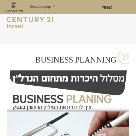
*9921
Select Language
▼
Global Site
BUSINESS PLANNING