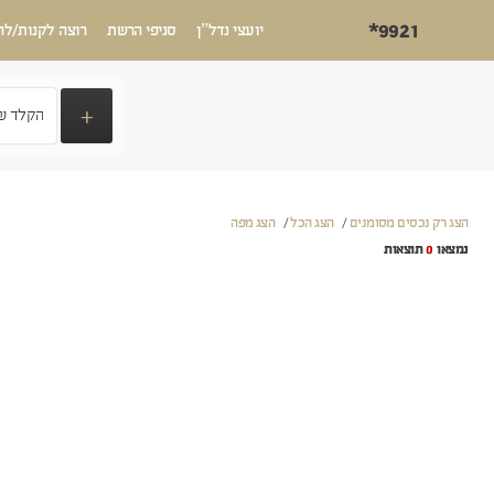
*9921
יועצי נדל”ן
סניפי הרשת
רוצה לקנות/לה
+
הצג רק נכסים מסומנים
/
הצג הכל
/
הצג מפה
נמצאו
0
תוצאות