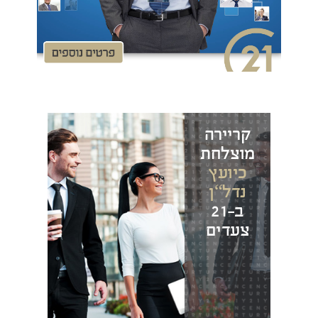
קריירה
מוצלחת
כיועץ
נדל“ן
ב-21
צעדים