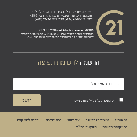
סנצ'ורי 21 ישראל הנהלה ראשית ובית הספר לנדל"ן:
רחוב הצורן 4ב', אזור תעשייה פולג, ת.ד. 5, נתניה 42100
טלפון: 98-822121 (972+) פקס: 77-7912121 (972+)
© 2018 CENTURY 21 Israel. All rights reserved
CENTURY 21 Israel.
כל הזכויות שמורות לחברת
התמונות באתר זה הינם
להמחשה בלבד. ט.ל.ח. כל משרד בבעלות פרטית ומנוהל באופן עצמאי.
הרשמה
לרשימת תפוצה
הריני מאשר קבלת מיילים פרסומיים
מי אנחנו
מאמרים וחדשות
צור קשר
נכסי יוקרה
נכסים להשקעה
פרויקטים חדשים
השקעה בחו“ל