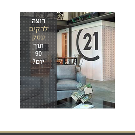
רוצה
להקים
עסק
תוך
90
יום?