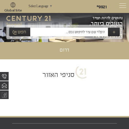
*9921
Select Language
▼
Global Site
נחושים להיות תמיד
הטובים ביותר,
לשאוף למצוינות
+
חפש
ולתת 121%!
דרום
סניפי האזור