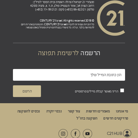
סנצ'ורי 21 ישראל הנהלה ראשית ובית הספר לנדל"ן:
רחוב הצורן 4ב', אזור תעשייה פולג, ת.ד. 5, נתניה 42100
טלפון: 98-822121 (972+) פקס: 77-7912121 (972+)
© 2018 CENTURY 21 Israel. All rights reserved
CENTURY 21 Israel.
כל הזכויות שמורות לחברת
התמונות באתר זה הינם
להמחשה בלבד. ט.ל.ח. כל משרד בבעלות פרטית ומנוהל באופן עצמאי.
הרשמה
לרשימת תפוצה
הריני מאשר קבלת מיילים פרסומיים
מי אנחנו
מאמרים וחדשות
צור קשר
נכסי יוקרה
נכסים להשקעה
פרויקטים חדשים
השקעה בחו“ל
C21 HUB