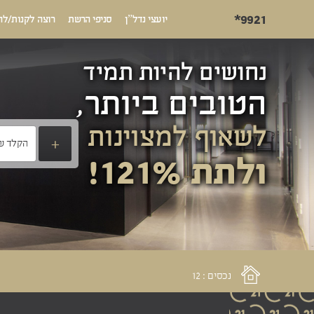
*9921
יועצי נדל”ן
סניפי הרשת
רוצה לקנות/לה
נחושים להיות תמיד
הטובים ביותר,
לשאוף למצוינות
+
ולתת 121%!
נכסים : 12