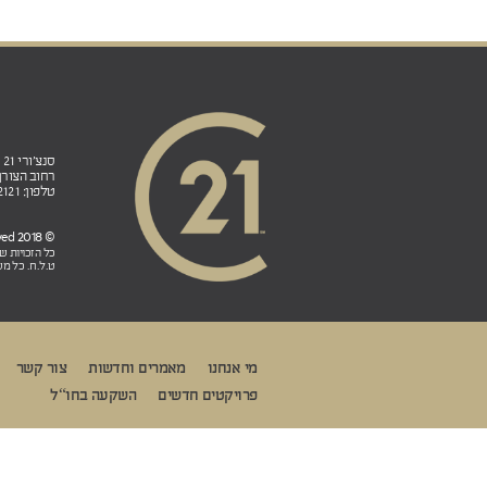
סנצ'ורי 21 ישראל הנהלה ראשית ובית הספר לנדל"ן:
רחוב הצורן 4ב', אזור תעשייה פולג, ת.ד. 5, נתניה 0
טלפון: 98-822121 (972+) פקס: 77-7912121 (972+)
© 2018 CENTURY 21 Israel. All rights reserved
כל הזכויות 
ט.ל.ח. כל מש
מי אנחנו
מאמרים וחדשות
צור קשר
פרויקטים חדשים
השקעה בחו“ל