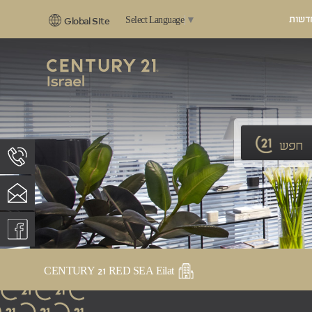
דשות
Select Language
▼
Global Site
חפש
CENTURY 21 RED SEA Eilat