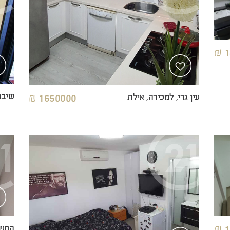
1
שיבו
עין גדי, למכירה, אילת
1650000 ₪
החשמ
1