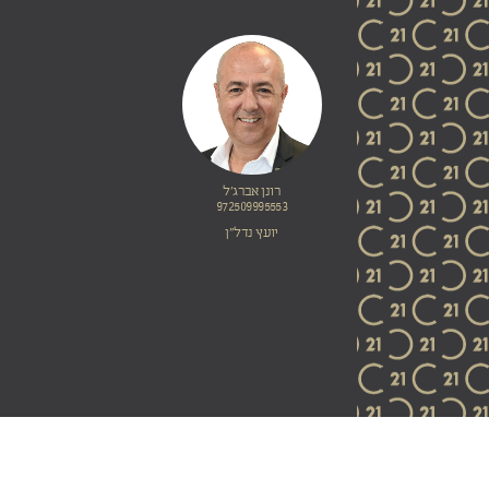
רונן אברג'ל
972509995553
יועץ נדל"ן