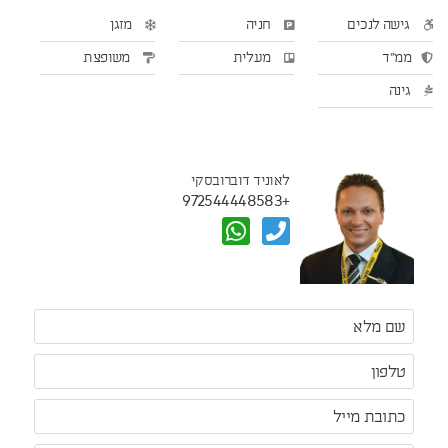
גישה לנכים
חניה
מזגן
ממ"ד
מעלית
משופצת
גינה
לאוניד דוברובסקי
+972544448583