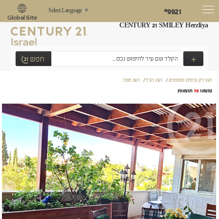
*9921
Select Language
▼
Global Site
CENTURY 21 SMILEY Herzliya
+
חפש
הצג רק נכסים מסומנים
/
הצג הכל
/
הצג מפה
נמצאו
19
תוצאות