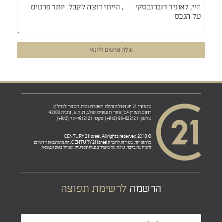
שלח פרטים ליועץ
סנצ'ורי 21 ישראל הנהלה ראשית ובית הספר לנדל"ן:
רחוב הצורן 4ב', אזור תעשייה פולג, ת.ד. 5, נתניה 42100
טלפון: 98-822121 (972+) פקס: 77-7912121 (972+)
© 2018 CENTURY 21 Israel. All rights reserved
CENTURY 21 Israel.
כל הזכויות שמורות לחברת
התמונות באתר זה הינם
להמחשה בלבד. ט.ל.ח. כל משרד בבעלות פרטית ומנוהל באופן עצמאי.
הרשמה
לרשימת תפוצה