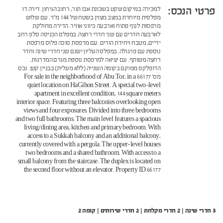
פרטי הנכס:
למכירה במיקום שקט בשכונת אבו תור, רחוב הגיחון. דירה דו
מפלסית מיוחדת במצב מצוין בשטח של 144 מ"ר. עם שלוש
מרפסות לנוף פתוח וארבעה כיווני אוויר. הדירה מחולקת
לארבעה חדרים עם שני חדרי רחצה. במפלס הכניסה סלון רחב
ידיים, מטבח ויחידת הורים. עם מרפסת סוכה פלוס מרפסת
נוספת עם פרגולה. במפלס העליון ישנם שני חדרי שינה וחדר
רחצה משותף. עם יציאה למרפסת נוספת מגרם המדרגות.
הדופלקס ממוקם בקומה השנייה (ללא מעלית) בבניין קטן. נכס
מס' 66177 For sale in the neighborhood of Abu Tor, in a
quiet location on HaGihon Street. A special two-level
apartment in excellent condition, 144 square meters
interior space. Featuring three balconies overlooking open
views and four exposures. Divided into three bedrooms
and two full bathrooms. The main level features a spacious
living/dining area, kitchen and primary bedroom. With
access to a Sukkah balcony and an additional balcony,
currently covered with a pergola. The upper-level houses
two bedrooms and a shared bathroom. With access to a
small balcony from the staircase. The duplex is located on
the second floor without an elevator. Property ID 66177
3 חדרי שינה | 2 חדרי מקלחת | 2 חדרי שירותים | קומה 2