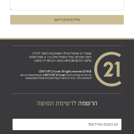
שלח פרטים ליועץ
סנצ'ורי 21 ישראל הנהלה ראשית ובית הספר לנדל"ן:
רחוב הצורן 4ב', אזור תעשייה פולג, ת.ד. 5, נתניה 42100
טלפון: 98-822121 (972+) פקס: 77-7912121 (972+)
© 2018 CENTURY 21 Israel. All rights reserved
CENTURY 21 Israel.
כל הזכויות שמורות לחברת
התמונות באתר זה הינם
להמחשה בלבד. ט.ל.ח. כל משרד בבעלות פרטית ומנוהל באופן עצמאי.
הרשמה
לרשימת תפוצה