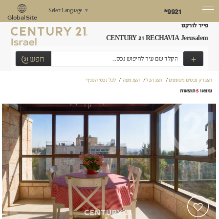
*9921
Select Language
▼
Global Site
פייר לורקט
CENTURY 21 RECHAVIA Jerusalem
+
חפש
הצג רק נכסים מסומנים
/
הצג הכל
/
הצג מפה
/
לכל נכסי הסניף
נמצאו
5
תוצאות