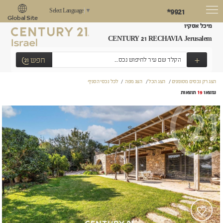
*9921
Select Language
▼
Global Site
מיכל אסקיו
CENTURY 21 RECHAVIA Jerusalem
+
חפש
הצג רק נכסים מסומנים
/
הצג הכל
/
הצג מפה
/
לכל נכסי הסניף
נמצאו
19
תוצאות