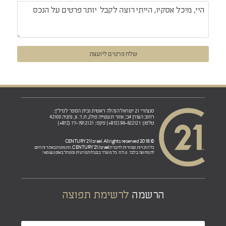
שלח פרטים ליועצת
סנצ'ורי 21 ישראל הנהלה ראשית ובית הספר לנדל"ן:
רחוב הצורן 4ב', אזור תעשייה פולג, ת.ד. 5, נתניה 42100
טלפון: 98-822121 (972+) פקס: 77-7912121 (972+)
© 2018 CENTURY 21 Israel. All rights reserved
CENTURY 21 Israel.
כל הזכויות שמורות לחברת
התמונות באתר זה הינם
להמחשה בלבד. ט.ל.ח. כל משרד בבעלות פרטית ומנוהל באופן עצמאי.
הרשמה
לרשימת תפוצה