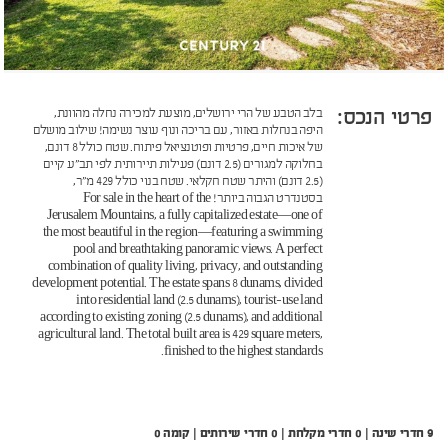
פרטי הנכס:
בלב הטבע של הרי ירושלים, מוצעת למכירה נחלה מהוונת,
היפה בנחלות באזור, עם בריכה ונוף עוצר נשימה! שילוב מושלם
של איכות חיים, פרטיות ופוטנציאל פיתוח. שטח כולל 8 דונם,
בחלוקה למגורים (2.5 דונם) פעילות תיירותית לפי תב"ע קיים
(2.5 דונם) והיתר שטח חקלאי. שטח בנוי כולל 429 מ״ר,
בסטנדרט הגבוה ביותר! For sale in the heart of the
Jerusalem Mountains, a fully capitalized estate—one of
the most beautiful in the region—featuring a swimming
pool and breathtaking panoramic views. A perfect
combination of quality living, privacy, and outstanding
development potential. The estate spans 8 dunams, divided
into residential land (2.5 dunams), tourist-use land
according to existing zoning (2.5 dunams), and additional
agricultural land. The total built area is 429 square meters,
finished to the highest standards.
9 חדרי שינה | 0 חדרי מקלחת | 0 חדרי שירותים | קומה 0