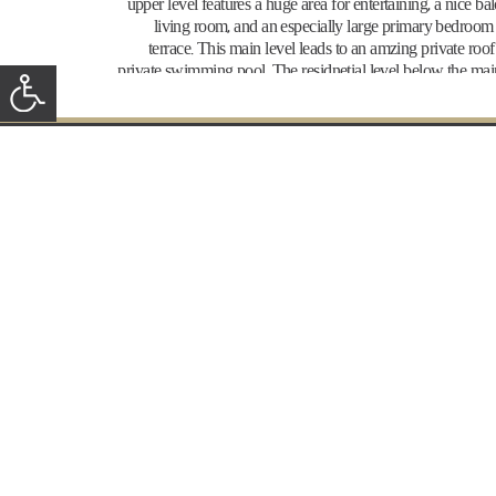
upper level features a huge area for entertaining, a nice b
living room, and an especially large primary bedroom 
terrace. This main level leads to an amzing private roof
private swimming pool. The residnetial level below the mai
a spacious family room with space for a dining table, three
en-suite bathrooms, the security room, shared bathro
room. With access from this level to two balconies. The pe
four air exposures. Option to divide the penthouse into two 
Built to the highest specifications, featuring premium finis
שמה
לרשימת תפוצה
contemporary design. Expected occpancy in Q4 of 202
אשר קבלת מיילים פרסומיים
מזגן
ממ"ד
משופצת