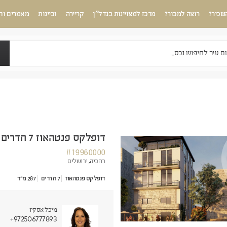
שכיר?
רוצה למכור?
מרכז למצויינות בנדל”ן
קריירה
זכיינות
מאמרים וח
דופלקס פנטהאוז 7 חדרים
#19960000
רחביה,
ירושלים
דופלקס פנטהאוז
7 חדרים
287 מ"ר
מיכל אסקיו
+972506777893