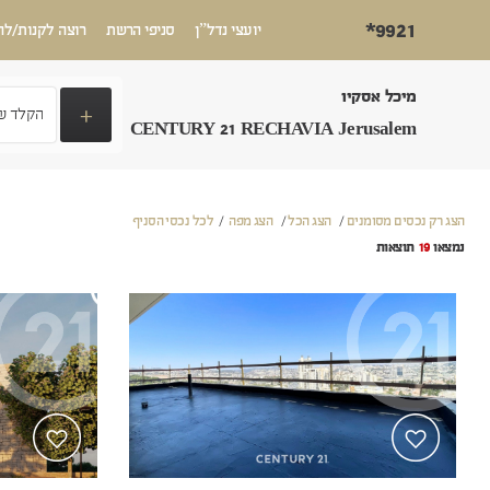
*9921
יועצי נדל”ן
סניפי הרשת
רוצה לקנות/לה
מיכל אסקיו
+
CENTURY 21 RECHAVIA Jerusalem
הצג רק נכסים מסומנים
/
הצג הכל
/
הצג מפה
/
לכל נכסי הסניף
נמצאו
19
תוצאות