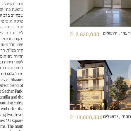
שופעת בתי קפה
שבחיים בלב יר
לאירוח עם יצי
 גדי , ירושלים
2,820,000 ₪
מקומה זו עולי
ישנו חדר משפח
חדר ממ”ד, חדר
הדירה נהנית מ
לשתי דירות נפ
מס' 9
ehavia–Shaarei
rfect blend of
o Sacher Park,
amilla and the
harming cafés,
s embodies the
azing two-level
ביה , ירושלים
13,000,000 ₪
res 287 square
ooms. The main