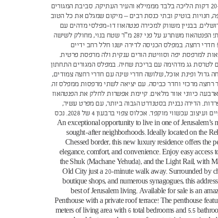
ובמרחק של כ-20 דקות הליכה בלבד מממילא והעיר העתיקה. סביבת המגורים
, חנויות בוטיק ובתי כנסת רבים – מיקום שמגלם את כל הטוב
ושלים. בבניין משווק למכירה פנטהאוז דו-מפלסי מדהים עם
טרסת גג פרטית! הפנטהאוז משתרע על פני 287 מ”ר שטח בנוי, מחולק לשישה
חדרי שינה ו 5.5 חדרי רחצה. במפלס הכניסה לדירה ישנו חלל רחב ידיים
אות למרפסת יפה וסוויטת הורים ענקית ולה מרפסת פרטית.
ם לטרסת גג מדהימה עם בריכת שחיה. במפלס המגורים התחתון
ה גדול ופינת אוכל, שלושה חדרי שינה עם חדרי רחצה צמודים,
 רחצה מרכזי וחדר כביסה. עם יציאה לשתי מרפסות ממפלס זה.
ארבעה כיווני אוור מלאים. קיימת אפשרות לחלק את הפנטהאוז
רדות. הדירה נבנית בסטנדרט הגבוה ביותר, עם מפרט עשיר,
גימורים איכותיים ועיצוב עכשווי מוקפד. אכלוס צפוי ברבעון 4 של 2028. נכס
6664 An exceptional opportunity to live in one of Jerusalem’s most
sought-after neighborhoods. Ideally located on the R
Chessed border, this new luxury residence offers the pe
elegance, comfort, and convenience. Enjoy easy access t
the Shuk (Machane Yehuda), and the Light Rail, with M
Old City just a 20-minute walk away. Surrounded by c
boutique shops, and numerous synagogues, this addres
best of Jerusalem living. Available for sale is an am
Penthouse with a private roof terrace! The penthouse featu
meters of living area with 6 total bedrooms and 5.5 bathr