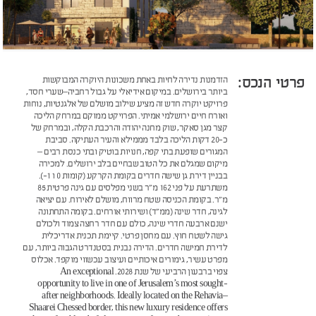
פרטי הנכס:
הזדמנות נדירה לחיות באחת משכונות היוקרה המבוקשות
ביותר בירושלים. במיקום אידיאלי על גבול רחביה–שערי חסד,
פרויקט יוקרה חדש זה מציע שילוב מושלם של אלגנטיות, נוחות
ואורח חיים ירושלמי אמיתי. הפרויקט ממוקם במרחק הליכה
קצר מגן סאקר, שוק מחנה יהודה והרכבת הקלה, ובמרחק של
כ-20 דקות הליכה בלבד מממילא והעיר העתיקה. סביבת
המגורים שופעת בתי קפה, חנויות בוטיק ובתי כנסת רבים –
מיקום שמגלם את כל הטוב שבחיים בלב ירושלים. למכירה
בבניין דירת גן שישה חדרים בקומת הקרקע (קומות 0 ו 1-).
משתרעת על פני 162 מ"ר בשני מפלסים עם גינה פרטית 85
מ"ר. בקומת הכניסה שטח מרווח, מושלם לאירוח. עם יציאה
לגינה, חדר שינה (ממ"ד) ושירותי אורחים. בקומה התחתונה
ישנם ארבעה חדרי שינה, כולם עם חדר רחצה צמוד ולכולם
גישה לשטח חוץ. עם מחסן פרטי. קיימת תכנית אדריכלית
לדירת חמישה חדרים. הדירה נבנית בסטנדרט הגבוה ביותר, עם
מפרט עשיר, גימורים איכותיים ועיצוב עכשווי מוקפד. אכלוס
צפוי ברבעון הרביעי של שנת 2028. An exceptional
opportunity to live in one of Jerusalem’s most sought-
after neighborhoods. Ideally located on the Rehavia–
Shaarei Chessed border, this new luxury residence offers