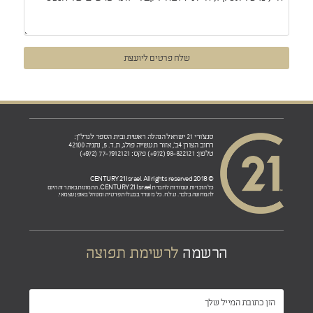
שלח פרטים ליועצת
סנצ'ורי 21 ישראל הנהלה ראשית ובית הספר לנדל"ן:
רחוב הצורן 4ב', אזור תעשייה פולג, ת.ד. 5, נתניה 42100
טלפון: 98-822121 (972+) פקס: 77-7912121 (972+)
© 2018 CENTURY 21 Israel. All rights reserved
CENTURY 21 Israel.
כל הזכויות שמורות לחברת
התמונות באתר זה הינם
להמחשה בלבד. ט.ל.ח. כל משרד בבעלות פרטית ומנוהל באופן עצמאי.
הרשמה
לרשימת תפוצה