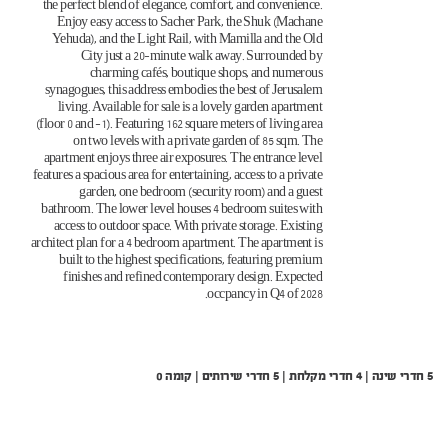
the perfect blend of elegance, comfort, and convenience.
Enjoy easy access to Sacher Park, the Shuk (Machane
Yehuda), and the Light Rail, with Mamilla and the Old
City just a 20-minute walk away. Surrounded by
charming cafés, boutique shops, and numerous
synagogues, this address embodies the best of Jerusalem
living. Available for sale is a lovely garden apartment
(floor 0 and -1). Featuring 162 square meters of living area
on two levels with a private garden of 85 sqm. The
apartment enjoys three air exposures. The entrance level
features a spacious area for entertaining, access to a private
garden, one bedroom (security room) and a guest
bathroom. The lower level houses 4 bedroom suites with
access to outdoor space. With private storage. Existing
architect plan for a 4 bedroom apartment. The apartment is
built to the highest specifications, featuring premium
finishes and refined contemporary design. Expected
occpancy in Q4 of 2028.
5 חדרי שינה | 4 חדרי מקלחת | 5 חדרי שירותים | קומה 0