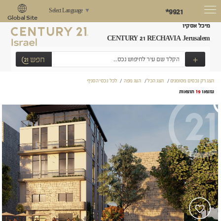
*9921
Select Language
▼
Global Site
מיכל אסקיו
CENTURY 21 RECHAVIA Jerusalem
+
חפש
הצג רק נכסים מסומנים
/
הצג הכל
/
הצג מפה
/
לכל נכסי הסניף
נמצאו
19
תוצאות