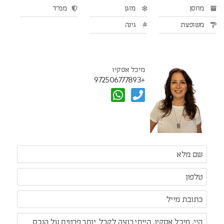
מחסן
מזגן
ממ"ד
משופצת
גינה
מיכל אסקיו
+972506777893