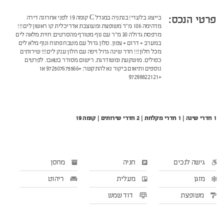
פרטי הנכס:
בייצוג בלעדי! בנתניה במגדל C קומה 19 לפני אחרונה דירה
מדהימה 106 מ"ר משופצת ומעוצבת אדריכלית קו ראשון לים!!!
מרפסת גדולה 30 מ"ר עם נוף מטורף מהסרטים: חזית מלאה לים
במערב + דרום + צפון. סלון גדול עם מטבח פתוח ונוף מלא לים
מכל חלון!!! חדר שינה גדול ויפה עם חלון ענק לים!!! שירותים
כפולים. מושקעת ומשודרגת. רישום מסודר בטאבו. לפרטים
נוספים ותיאום ביקור נא להתקשר: +972507675566 או
+97298822121
1 חדרי שינה | 1 חדרי מקלחת | 2 חדרי שירותים | קומה 19
גישה לנכים
חניה
מחסן
מזגן
מעלית
ריהוט
משופצת
דוד שמש