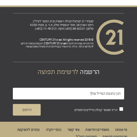
סנצ'ורי 21 ישראל הנהלה ראשית ובית הספר לנדל"ן:
רחוב הצורן 4ב', אזור תעשייה פולג, ת.ד. 5, נתניה 42100
טלפון: 98-822121 (972+) פקס: 77-7912121 (972+)
© 2018 CENTURY 21 Israel. All rights reserved
CENTURY 21 Israel.
כל הזכויות שמורות לחברת
התמונות באתר זה הינם
להמחשה בלבד. ט.ל.ח. כל משרד בבעלות פרטית ומנוהל באופן עצמאי.
הרשמה
לרשימת תפוצה
הריני מאשר קבלת מיילים פרסומיים
מי אנחנו
מאמרים וחדשות
צור קשר
נכסי יוקרה
נכסים להשקעה
פרויקטים חדשים
השקעה בחו“ל