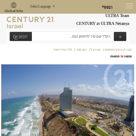
*9921
Select Language
▼
Global Site
ULTRA Team
CENTURY 21 ULTRA Netanya
+
חפש
הצג רק נכסים מסומנים
/
הצג הכל
/
הצג מפה
/
לכל נכסי הסניף
נמצאו
10
תוצאות