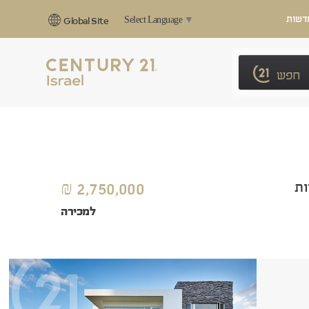
דשות
Select Language
▼
Global Site
חפש
2,750,000 ₪
למכירה