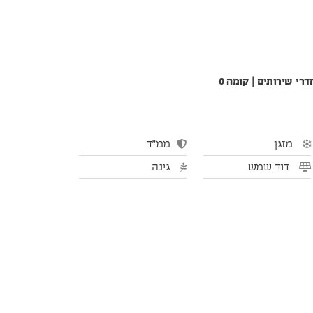
מזגן
ממ"ד
דוד שמש
גינה