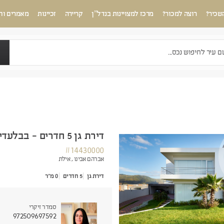
שכיר?
רוצה למכור?
מרכז למצויינות בנדל”ן
קריירה
זכיינות
מאמרים וח
דירת גן 5 חדרים - בבלעדיות
#14430000
אברהם אבינו ,
אילת
דירת גן
5 חדרים
0 מ"ר
סמדר זיקרי
972509697592