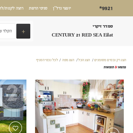
*9921
יועצי נדל”ן
סניפי הרשת
רוצה לקנות/לה
סמדר זיקרי
+
CENTURY 21 RED SEA Eilat
הצג רק נכסים מסומנים
/
הצג הכל
/
הצג מפה
/
לכל נכסי הסניף
נמצאו
3
תוצאות