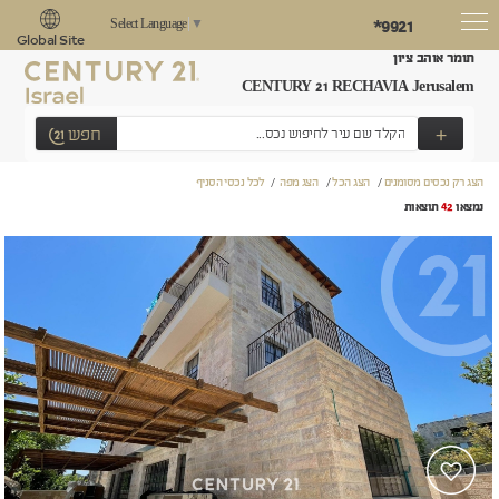
*9921
Select Language
▼
Global Site
תומר אוהב ציון
CENTURY 21 RECHAVIA Jerusalem
+
חפש
הצג רק נכסים מסומנים
/
הצג הכל
/
הצג מפה
/
לכל נכסי הסניף
נמצאו
42
תוצאות