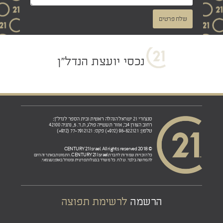
שלח פרטים
נכסי יועצת הנדל"ן
סנצ'ורי 21 ישראל הנהלה ראשית ובית הספר לנדל"ן:
רחוב הצורן 4ב', אזור תעשייה פולג, ת.ד. 5, נתניה 42100
טלפון: 98-822121 (972+) פקס: 77-7912121 (972+)
© 2018 CENTURY 21 Israel. All rights reserved
CENTURY 21 Israel.
כל הזכויות שמורות לחברת
התמונות באתר זה הינם
להמחשה בלבד. ט.ל.ח. כל משרד בבעלות פרטית ומנוהל באופן עצמאי.
הרשמה
לרשימת תפוצה