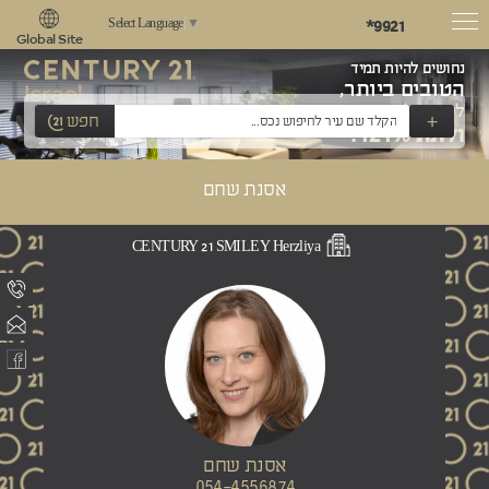
*9921
Select Language
▼
Global Site
נחושים להיות תמיד
הטובים ביותר,
לשאוף למצוינות
+
חפש
ולתת 121%!
אסנת שחם
CENTURY 21 SMILEY Herzliya
אסנת שחם
054-4556874