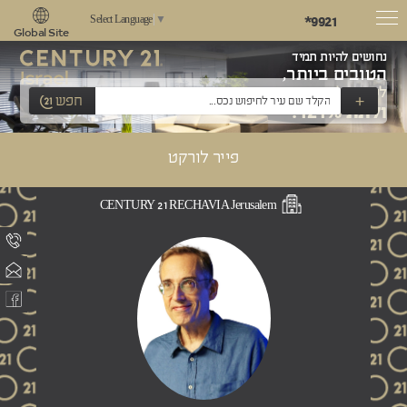
*9921
Select Language
▼
Global Site
נחושים להיות תמיד
הטובים ביותר,
לשאוף למצוינות
+
חפש
ולתת 121%!
פייר לורקט
CENTURY 21 RECHAVIA Jerusalem