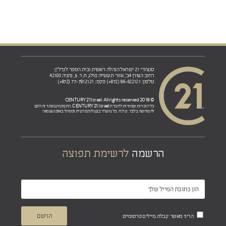
סנצ'ורי 21 ישראל הנהלה ראשית ובית הספר לנדל"ן:
רחוב הצורן 4ב', אזור תעשייה פולג, ת.ד. 5, נתניה 42100
טלפון: 98-822121 (972+) פקס: 77-7912121 (972+)
© 2018 CENTURY 21 Israel. All rights reserved
CENTURY 21 Israel.
כל הזכויות שמורות לחברת
התמונות באתר זה הינם
להמחשה בלבד. ט.ל.ח. כל משרד בבעלות פרטית ומנוהל באופן עצמאי.
הרשמה
לרשימת תפוצה
הריני מאשר קבלת מיילים פרסומיים