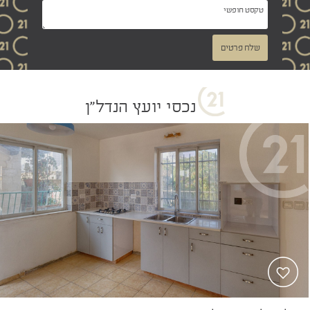
שלח פרטים
נכסי יועץ הנדל"ן