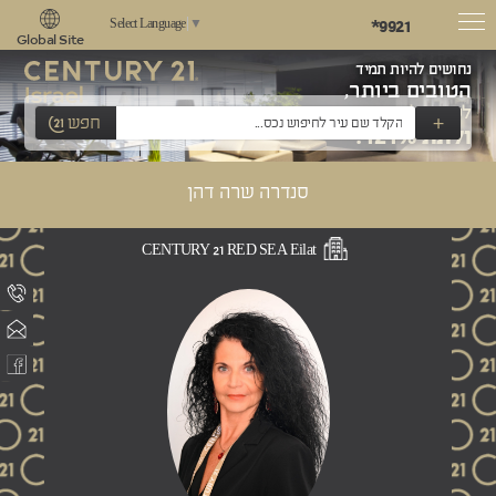
*9921
Select Language
▼
Global Site
נחושים להיות תמיד
הטובים ביותר,
לשאוף למצוינות
+
חפש
ולתת 121%!
סנדרה שרה דהן
CENTURY 21 RED SEA Eilat