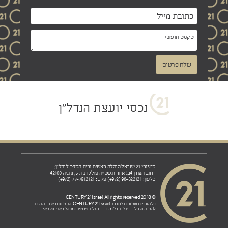
שלח פרטים
נכסי יועצת הנדל"ן
סנצ'ורי 21 ישראל הנהלה ראשית ובית הספר לנדל"ן:
רחוב הצורן 4ב', אזור תעשייה פולג, ת.ד. 5, נתניה 42100
טלפון: 98-822121 (972+) פקס: 77-7912121 (972+)
© 2018 CENTURY 21 Israel. All rights reserved
CENTURY 21 Israel.
כל הזכויות שמורות לחברת
התמונות באתר זה הינם
להמחשה בלבד. ט.ל.ח. כל משרד בבעלות פרטית ומנוהל באופן עצמאי.