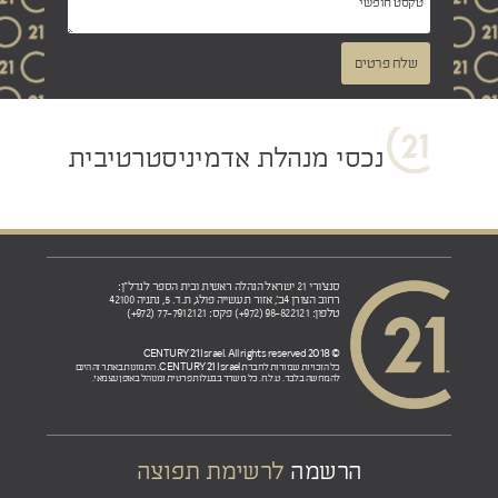
שלח פרטים
נכסי מנהלת אדמיניסטרטיבית
סנצ'ורי 21 ישראל הנהלה ראשית ובית הספר לנדל"ן:
רחוב הצורן 4ב', אזור תעשייה פולג, ת.ד. 5, נתניה 42100
טלפון: 98-822121 (972+) פקס: 77-7912121 (972+)
© 2018 CENTURY 21 Israel. All rights reserved
CENTURY 21 Israel.
כל הזכויות שמורות לחברת
התמונות באתר זה הינם
להמחשה בלבד. ט.ל.ח. כל משרד בבעלות פרטית ומנוהל באופן עצמאי.
הרשמה
לרשימת תפוצה