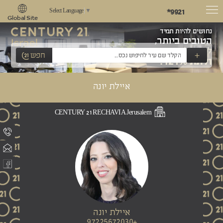
*9921
Select Language
▼
Global Site
נחושים להיות תמיד
הטובים ביותר,
לשאוף למצוינות
+
חפש
ולתת 121%!
איילת יונה
CENTURY 21 RECHAVIA Jerusalem
איילת יונה
+97225672030