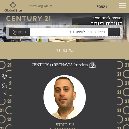
*9921
Select Language
▼
Global Site
נחושים להיות תמיד
הטובים ביותר,
לשאוף למצוינות
+
חפש
ולתת 121%!
שי מזרחי
CENTURY 21 RECHAVIA Jerusalem
שי מזרחי