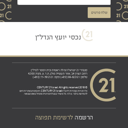
שלח פרטים
נכסי יועץ הנדל"ן
סנצ'ורי 21 ישראל הנהלה ראשית ובית הספר לנדל"ן:
רחוב הצורן 4ב', אזור תעשייה פולג, ת.ד. 5, נתניה 42100
טלפון: 98-822121 (972+) פקס: 77-7912121 (972+)
© 2018 CENTURY 21 Israel. All rights reserved
CENTURY 21 Israel.
כל הזכויות שמורות לחברת
התמונות באתר זה הינם
להמחשה בלבד. ט.ל.ח. כל משרד בבעלות פרטית ומנוהל באופן עצמאי.
הרשמה
לרשימת תפוצה