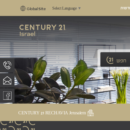
דשות
Select Language
▼
Global Site
חפש
CENTURY 21 RECHAVIA Jerusalem