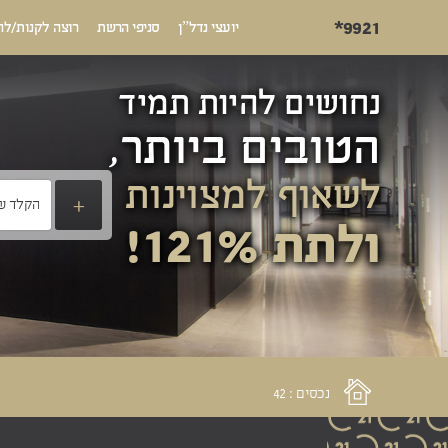
*9921
יועצי נדל”ן
סניפי הרשת
רוצה לקנות/לה
נחושים להיות תמיד
הטובים ביותר,
לשאוף למצוינות
+
ולתת 121%!
נכסים : 42