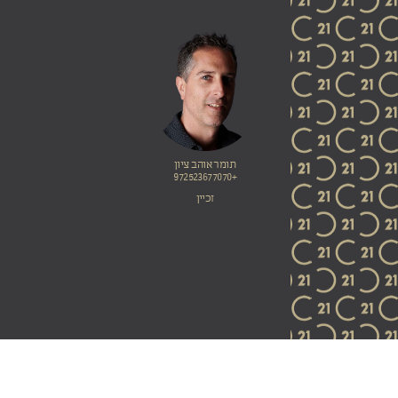
תומר אוהב ציון
+972523677070
זכיין